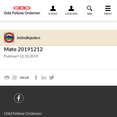
Link til innhold
E-POST
LOGG INN
SØK
MENY
Istindkjeden
Møte 20191212
Publisert
12.10.2019
Del på:
Odd Fellow Ordenen