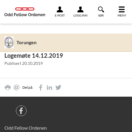
Link til innhold
E-POST
LOGG INN
SØK
MENY
Torungen
Logemøte 14.12.2019
Publisert
20.10.2019
Del på:
Odd Fellow Ordenen