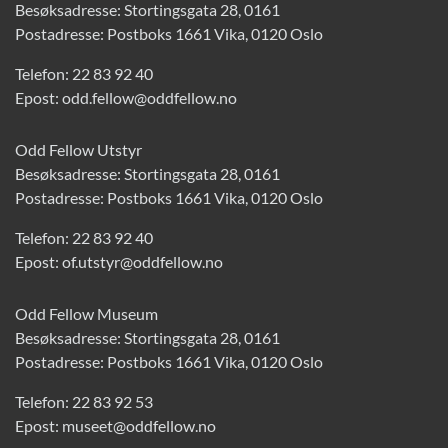
Besøksadresse: Stortingsgata 28, 0161
Postadresse: Postboks 1661 Vika, 0120 Oslo
Telefon:
22 83 92 40
Epost:
odd.fellow@oddfellow.no
Odd Fellow Utstyr
Besøksadresse: Stortingsgata 28, 0161
Postadresse: Postboks 1661 Vika, 0120 Oslo
Telefon:
22 83 92 40
Epost:
of.utstyr@oddfellow.no
Odd Fellow Museum
Besøksadresse: Stortingsgata 28, 0161
Postadresse: Postboks 1661 Vika, 0120 Oslo
Telefon:
22 83 92 53
Epost:
museet@oddfellow.no