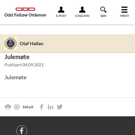
Link til innhold
E-POST
LOGG INN
SØK
MENY
Olaf Hallan
Julemøte
Publisert
04.09.2021
Julemøte
Del på: