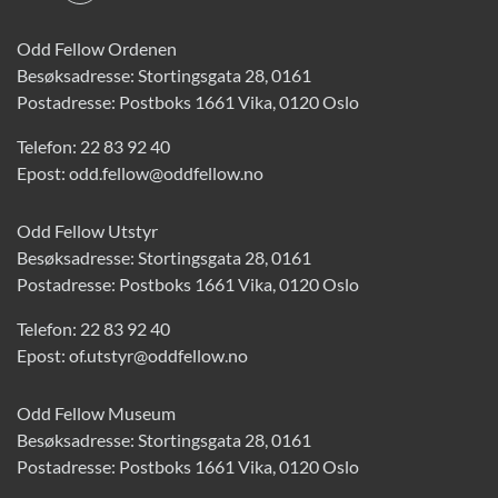
Odd Fellow Ordenen
Besøksadresse: Stortingsgata 28, 0161
Postadresse: Postboks 1661 Vika, 0120 Oslo
Telefon:
22 83 92 40
Epost:
odd.fellow@oddfellow.no
Odd Fellow Utstyr
Besøksadresse: Stortingsgata 28, 0161
Postadresse: Postboks 1661 Vika, 0120 Oslo
Telefon:
22 83 92 40
Epost:
of.utstyr@oddfellow.no
Odd Fellow Museum
Besøksadresse: Stortingsgata 28, 0161
Postadresse: Postboks 1661 Vika, 0120 Oslo