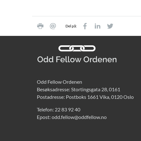
Del på:
Odd Fellow Ordenen
Besøksadresse: Stortingsgata 28, 0161
Postadresse: Postboks 1661 Vika, 0120 Oslo
Telefon:
22 83 92 40
Epost:
odd.fellow@oddfellow.no