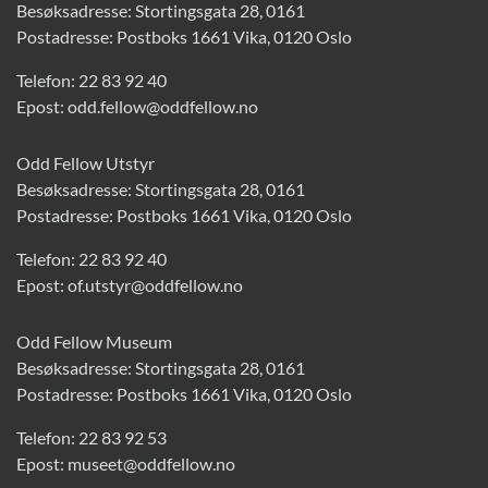
Besøksadresse: Stortingsgata 28, 0161
Postadresse: Postboks 1661 Vika, 0120 Oslo
Telefon:
22 83 92 40
Epost:
odd.fellow@oddfellow.no
Odd Fellow Utstyr
Besøksadresse: Stortingsgata 28, 0161
Postadresse: Postboks 1661 Vika, 0120 Oslo
Telefon:
22 83 92 40
Epost:
of.utstyr@oddfellow.no
Odd Fellow Museum
Besøksadresse: Stortingsgata 28, 0161
Postadresse: Postboks 1661 Vika, 0120 Oslo
Telefon:
22 83 92 53
Epost:
museet@oddfellow.no