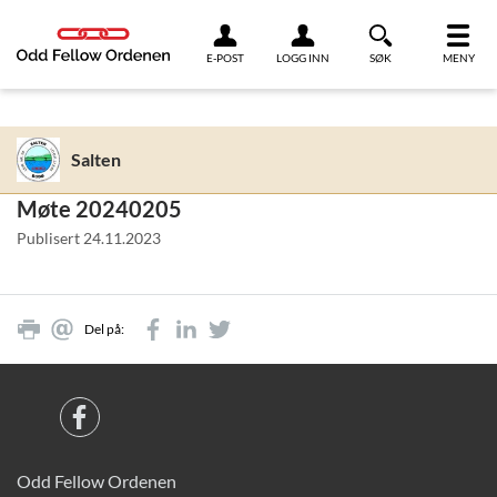
Link til innhold
E-POST
LOGG INN
SØK
MENY
Salten
Møte 20240205
Publisert
24.11.2023
Del på:
Odd Fellow Ordenen