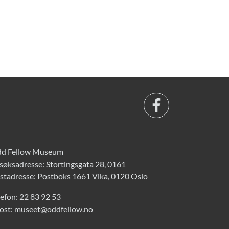
d Fellow Museum
søksadresse: Stortingsgata 28, 0161
stadresse: Postboks 1661 Vika, 0120 Oslo
lefon:
22 83 92 53
ost:
museet@oddfellow.no