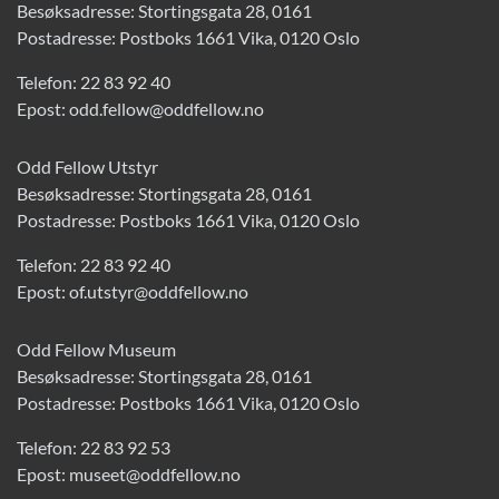
Besøksadresse: Stortingsgata 28, 0161
Postadresse: Postboks 1661 Vika, 0120 Oslo
Telefon:
22 83 92 40
Epost:
odd.fellow@oddfellow.no
Odd Fellow Utstyr
Besøksadresse: Stortingsgata 28, 0161
Postadresse: Postboks 1661 Vika, 0120 Oslo
Telefon:
22 83 92 40
Epost:
of.utstyr@oddfellow.no
Odd Fellow Museum
Besøksadresse: Stortingsgata 28, 0161
Postadresse: Postboks 1661 Vika, 0120 Oslo
Telefon:
22 83 92 53
Epost:
museet@oddfellow.no