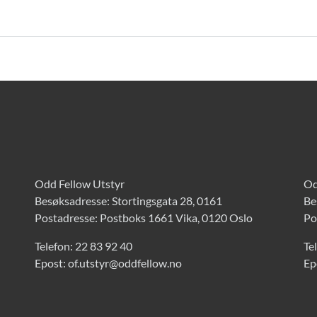
Odd Fellow Utstyr
Od
Besøksadresse: Stortingsgata 28, 0161
Be
Postadresse: Postboks 1661 Vika, 0120 Oslo
Po
Telefon:
22 83 92 40
Te
Epost:
of.utstyr@oddfellow.no
Ep