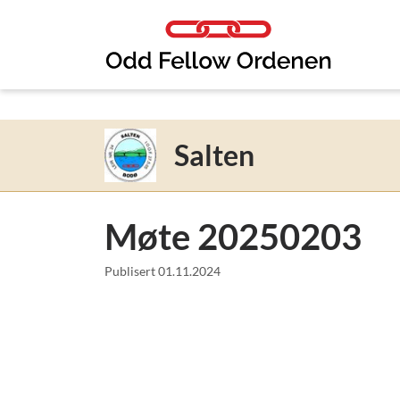
Link til innhold
Salten
Møte 20250203
Publisert
01.11.2024