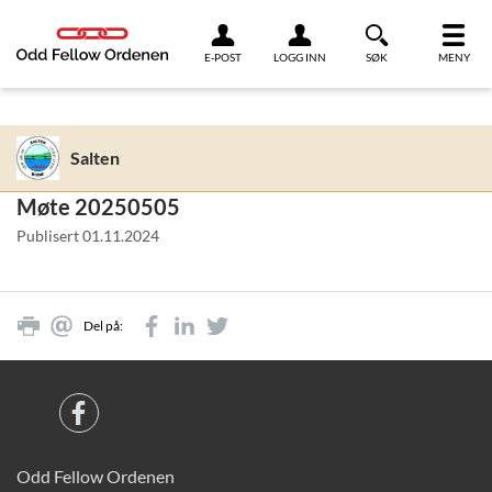
Link til innhold
E-POST
LOGG INN
SØK
MENY
Salten
Møte 20250505
Publisert
01.11.2024
Del på:
Odd Fellow Ordenen