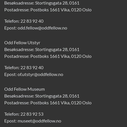
Besøksadresse: Stortingsgata 28, 0161
Postadresse: Postboks 1661 Vika, 0120 Oslo
Telefon:
22 83 92 40
Epost:
odd.fellow@oddfellow.no
Odd Fellow Utstyr
Besøksadresse: Stortingsgata 28, 0161
Postadresse: Postboks 1661 Vika, 0120 Oslo
Telefon:
22 83 92 40
Epost:
of.utstyr@oddfellow.no
Odd Fellow Museum
Besøksadresse: Stortingsgata 28, 0161
Postadresse: Postboks 1661 Vika, 0120 Oslo
Telefon:
22 83 92 53
Epost:
museet@oddfellow.no