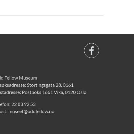
d Fellow Museum
søksadresse: Stortingsgata 28, 0161
stadresse: Postboks 1661 Vika, 0120 Oslo
lefon:
22 83 92 53
ost:
museet@oddfellow.no