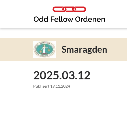
Link til innhold
Smaragden
2025.03.12
Publisert
19.11.2024