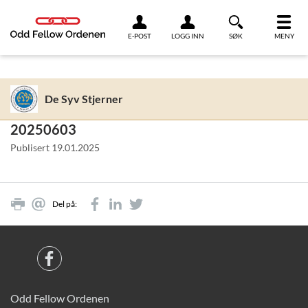
Link til innhold
E-POST
LOGG INN
SØK
MENY
De Syv Stjerner
20250603
Publisert
19.01.2025
Del på:
Odd Fellow Ordenen