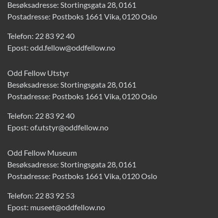
Besøksadresse: Stortingsgata 28, 0161
Postadresse: Postboks 1661 Vika, 0120 Oslo
Telefon:
22 83 92 40
Epost:
odd.fellow@oddfellow.no
Odd Fellow Utstyr
Besøksadresse: Stortingsgata 28, 0161
Postadresse: Postboks 1661 Vika, 0120 Oslo
Telefon:
22 83 92 40
Epost:
of.utstyr@oddfellow.no
Odd Fellow Museum
Besøksadresse: Stortingsgata 28, 0161
Postadresse: Postboks 1661 Vika, 0120 Oslo
Telefon:
22 83 92 53
Epost:
museet@oddfellow.no