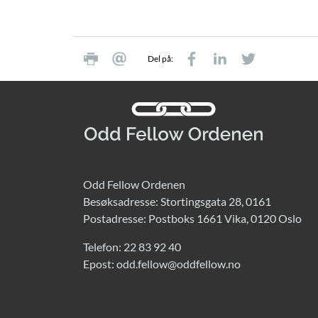
Del på:
Odd Fellow Ordenen
Besøksadresse: Stortingsgata 28, 0161
Postadresse: Postboks 1661 Vika, 0120 Oslo
Telefon:
22 83 92 40
Epost:
odd.fellow@oddfellow.no