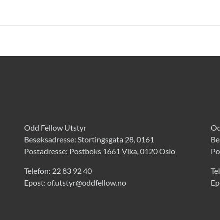
Odd Fellow Utstyr
Od
Besøksadresse: Stortingsgata 28, 0161
Be
Postadresse: Postboks 1661 Vika, 0120 Oslo
Po
Telefon:
22 83 92 40
Te
Epost:
of.utstyr@oddfellow.no
Ep