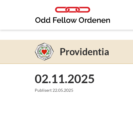
Link til innhold
Providentia
02.11.2025
Publisert
22.05.2025