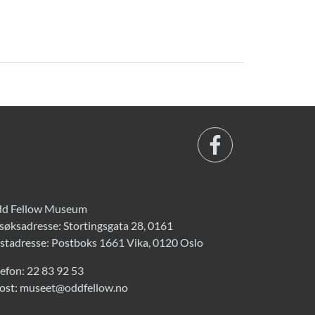
d Fellow Museum
søksadresse: Stortingsgata 28, 0161
stadresse: Postboks 1661 Vika, 0120 Oslo
lefon:
22 83 92 53
ost:
museet@oddfellow.no