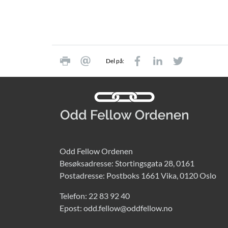
Del på:
Odd Fellow Ordenen
Besøksadresse: Stortingsgata 28, 0161
Postadresse: Postboks 1661 Vika, 0120 Oslo
Telefon:
22 83 92 40
Epost:
odd.fellow@oddfellow.no