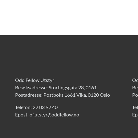
Odd Fellow Utstyr
Od
Besøksadresse: Stortingsgata 28, 0161
Be
Postadresse: Postboks 1661 Vika, 0120 Oslo
Po
Telefon:
22 83 92 40
Te
Epost:
of.utstyr@oddfellow.no
Ep