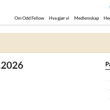
Om Odd Fellow
Hva gjør vi
Medlemskap
Her
4.2026
P