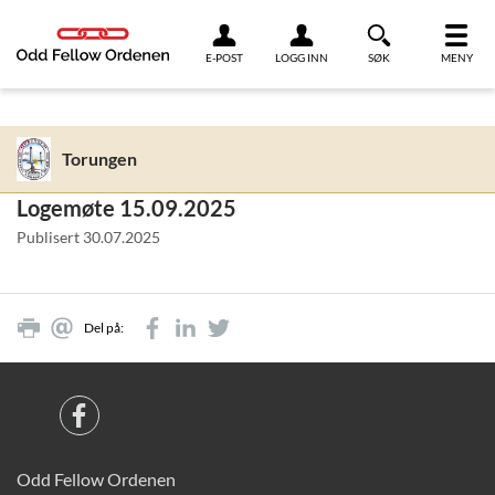
Link til innhold
E-POST
LOGG INN
SØK
MENY
Torungen
Logemøte 15.09.2025
Publisert
30.07.2025
Del på:
Odd Fellow Ordenen