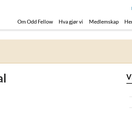
Om Odd Fellow
Hva gjør vi
Medlemskap
Her
al
V