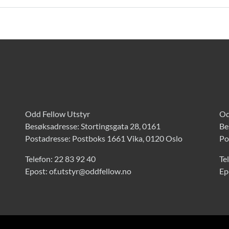
Odd Fellow Utstyr
Od
Besøksadresse: Stortingsgata 28, 0161
Be
Postadresse: Postboks 1661 Vika, 0120 Oslo
Po
Telefon:
22 83 92 40
Te
Epost:
of.utstyr@oddfellow.no
Ep