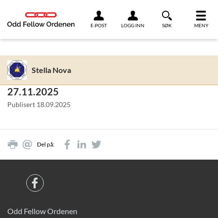
Link til innhold
E-POST
LOGG INN
SØK
MENY
Stella Nova
27.11.2025
Publisert
18.09.2025
Del på:
Odd Fellow Ordenen