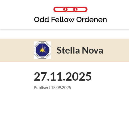
Link til innhold
Stella Nova
27.11.2025
Publisert
18.09.2025