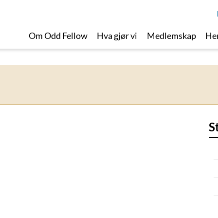
Om Odd Fellow
Hva gjør vi
Medlemskap
Her
S