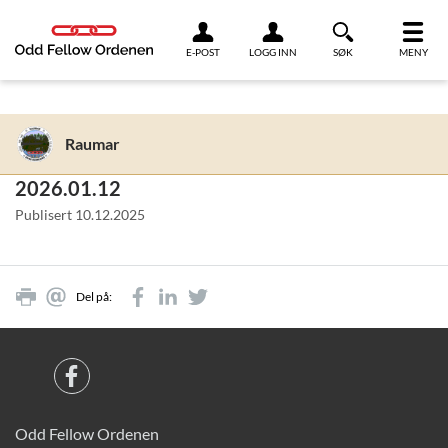
Link til innhold
E-POST
LOGG INN
SØK
MENY
Raumar
2026.01.12
Publisert
10.12.2025
Del på:
Odd Fellow Ordenen