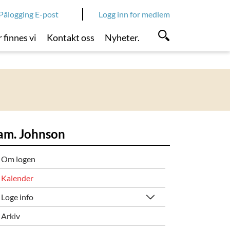
Pålogging E-post
Logg inn for medlem
 finnes vi
Kontakt oss
Nyheter.
am. Johnson
Om logen
Kalender
Loge info
Arkiv