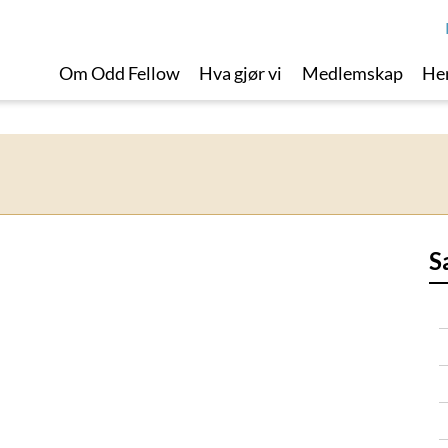
Om Odd Fellow
Hva gjør vi
Medlemskap
Her
S