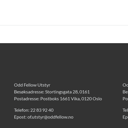
Odd Fellow Utstyr
Od
Besøksadresse: Stortingsgata 28, 0161
Be
Postadresse: Postboks 1661 Vika, 0120 Oslo
Po
Telefon:
22 83 92 40
Te
Epost:
of.utstyr@oddfellow.no
Ep