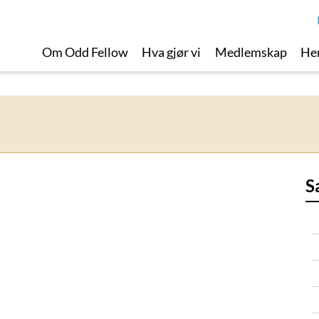
Om Odd Fellow
Hva gjør vi
Medlemskap
Her
S