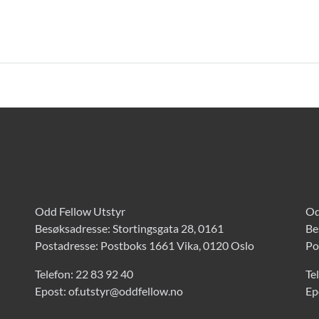
Odd Fellow Utstyr
Od
Besøksadresse: Stortingsgata 28, 0161
Be
Postadresse: Postboks 1661 Vika, 0120 Oslo
Po
Telefon:
22 83 92 40
Te
Epost:
of.utstyr@oddfellow.no
Ep