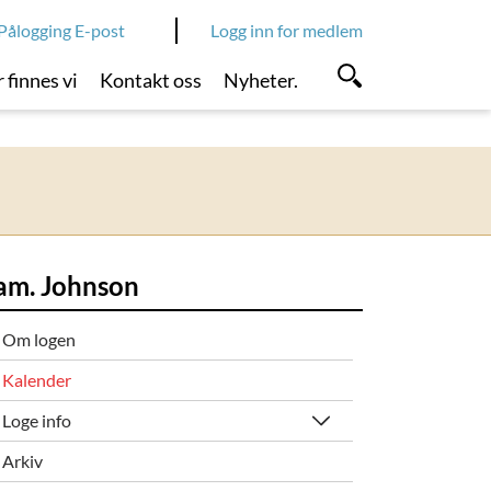
Pålogging E-post
Logg inn for medlem
 finnes vi
Kontakt oss
Nyheter.
am. Johnson
Om logen
Kalender
Loge info
Arkiv