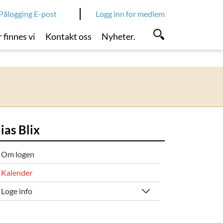
Pålogging E-post
Logg inn for medlem
 finnes vi
Kontakt oss
Nyheter.
lias Blix
Om logen
Kalender
Loge info