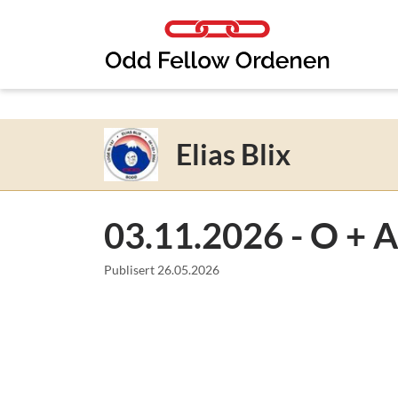
Link til innhold
Elias Blix
03.11.2026 - O + 
Publisert
26.05.2026