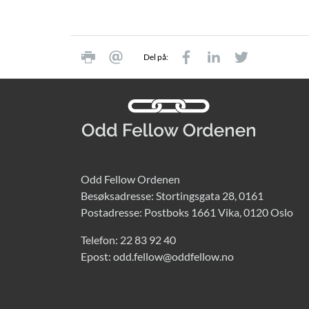
Del på:
Odd Fellow Ordenen
Besøksadresse: Stortingsgata 28, 0161
Postadresse: Postboks 1661 Vika, 0120 Oslo
Telefon:
22 83 92 40
Epost:
odd.fellow@oddfellow.no