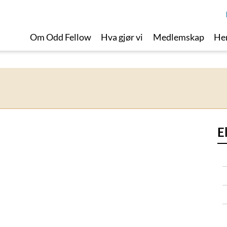
Om Odd Fellow
Hva gjør vi
Medlemskap
Her
m
E