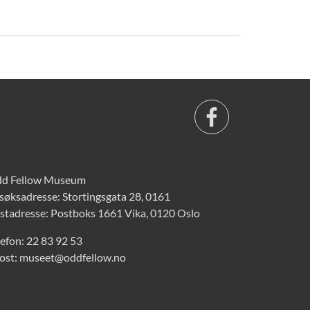
d Fellow Museum
søksadresse: Stortingsgata 28, 0161
stadresse: Postboks 1661 Vika, 0120 Oslo
lefon:
22 83 92 53
ost:
museet@oddfellow.no