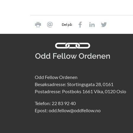
Del på:
Odd Fellow Ordenen
Besøksadresse: Stortingsgata 28, 0161
Postadresse: Postboks 1661 Vika, 0120 Oslo
Telefon:
22 83 92 40
Epost:
odd.fellow@oddfellow.no