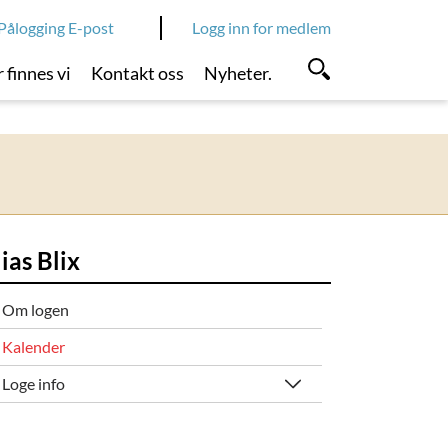
Pålogging E-post
Logg inn for medlem
 finnes vi
Kontakt oss
Nyheter.
lias Blix
Om logen
Kalender
Loge info