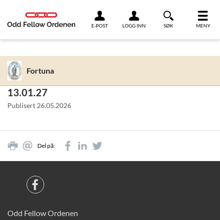
Link til innhold
E-POST
LOGG INN
SØK
MENY
Fortuna
13.01.27
Publisert
26.05.2026
Del på:
Odd Fellow Ordenen