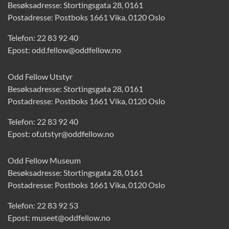
Besøksadresse: Stortingsgata 28, 0161
Postadresse: Postboks 1661 Vika, 0120 Oslo
Telefon:
22 83 92 40
Epost:
odd.fellow@oddfellow.no
Odd Fellow Utstyr
Besøksadresse: Stortingsgata 28, 0161
Postadresse: Postboks 1661 Vika, 0120 Oslo
Telefon:
22 83 92 40
Epost:
of.utstyr@oddfellow.no
Odd Fellow Museum
Besøksadresse: Stortingsgata 28, 0161
Postadresse: Postboks 1661 Vika, 0120 Oslo
Telefon:
22 83 92 53
Epost:
museet@oddfellow.no