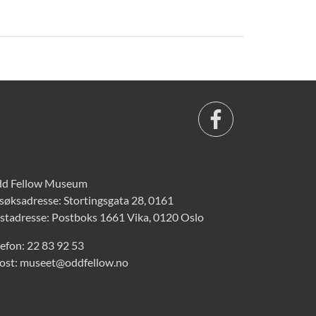
d Fellow Museum
søksadresse: Stortingsgata 28, 0161
stadresse: Postboks 1661 Vika, 0120 Oslo
lefon:
22 83 92 53
ost:
museet@oddfellow.no