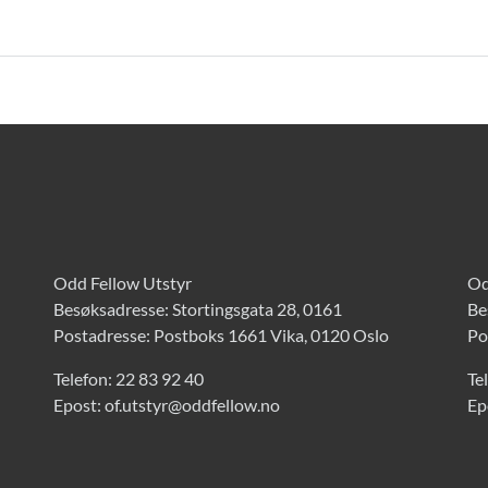
Odd Fellow Utstyr
Od
Besøksadresse: Stortingsgata 28, 0161
Be
Postadresse: Postboks 1661 Vika, 0120 Oslo
Po
Telefon:
22 83 92 40
Te
Epost:
of.utstyr@oddfellow.no
Ep