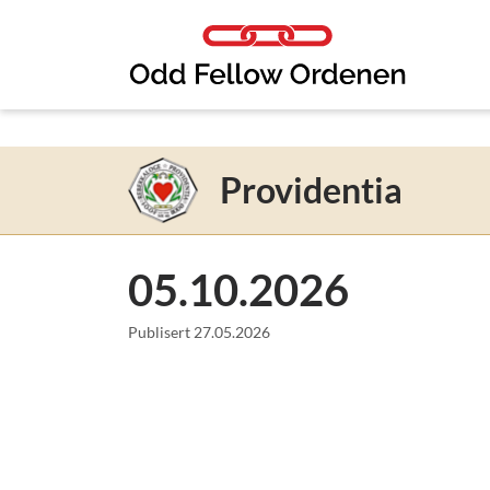
Link til innhold
Providentia
05.10.2026
Publisert
27.05.2026