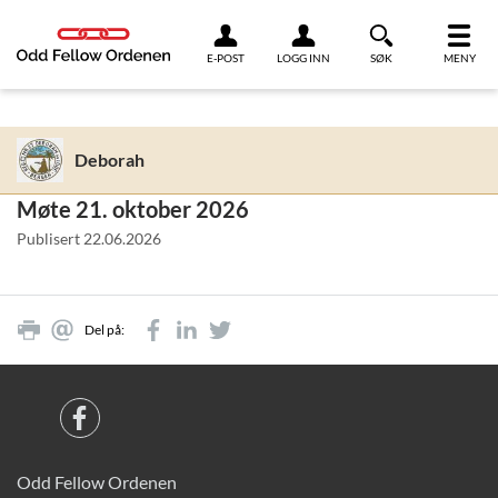
Link til innhold
E-POST
LOGG INN
SØK
MENY
Deborah
Møte 21. oktober 2026
Publisert
22.06.2026
Del på:
Odd Fellow Ordenen