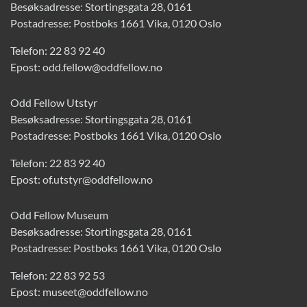
Besøksadresse: Stortingsgata 28, 0161
Postadresse: Postboks 1661 Vika, 0120 Oslo
Telefon:
22 83 92 40
Epost:
odd.fellow@oddfellow.no
Odd Fellow Utstyr
Besøksadresse: Stortingsgata 28, 0161
Postadresse: Postboks 1661 Vika, 0120 Oslo
Telefon:
22 83 92 40
Epost:
of.utstyr@oddfellow.no
Odd Fellow Museum
Besøksadresse: Stortingsgata 28, 0161
Postadresse: Postboks 1661 Vika, 0120 Oslo
Telefon:
22 83 92 53
Epost:
museet@oddfellow.no