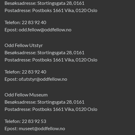
Besøksadresse: Stortingsgata 28, 0161
Postadresse: Postboks 1661 Vika, 0120 Oslo
Telefon:
22 83 92 40
Epost:
odd.fellow@oddfellow.no
Odd Fellow Utstyr
Besøksadresse: Stortingsgata 28, 0161
Postadresse: Postboks 1661 Vika, 0120 Oslo
Telefon:
22 83 92 40
Epost:
of.utstyr@oddfellow.no
Odd Fellow Museum
Besøksadresse: Stortingsgata 28, 0161
Postadresse: Postboks 1661 Vika, 0120 Oslo
Telefon:
22 83 92 53
Epost:
museet@oddfellow.no