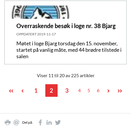
Overraskende besøk i loge nr. 38 Bjarg
OPPDATERT
2019-11-17
Møtet i loge Bjarg torsdag den 15. november,
startet på vanlig måte, med 44 brødre tilstede i
salen
Viser 11 til 20 av 225 artikler
1
2
3
4
5
6
Del på: