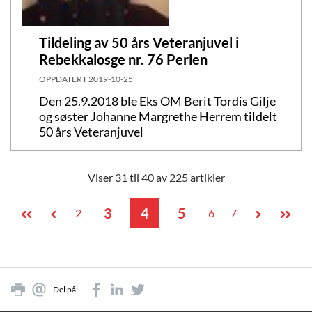
Tildeling av 50 års Veteranjuvel i
Rebekkalosge nr. 76 Perlen
OPPDATERT
2019-10-25
Den 25.9.2018 ble Eks OM Berit Tordis Gilje
og søster Johanne Margrethe Herrem tildelt
50 års Veteranjuvel
Viser 31 til 40 av 225 artikler
3
4
5
2
6
7
Del på: