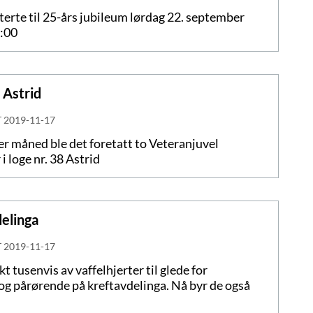
terte til 25-års jubileum lørdag 22. september
6:00
8 Astrid
T
2019-11-17
r måned ble det foretatt to Veteranjuvel
 i loge nr. 38 Astrid
delinga
T
2019-11-17
t tusenvis av vaffelhjerter til glede for
og pårørende på kreftavdelinga. Nå byr de også