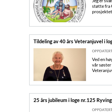
Jeg er svæ
støtte fra
prosjekte
Tildeling av 40 års Veteranjuvel i lo
OPPDATER
Ved en høy
vår søster
Veteranju
25 års jubileum i loge nr.125 Ryvin
OPPDATER