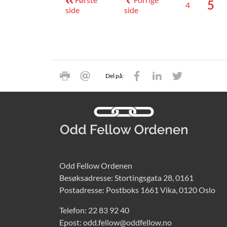
5
4
side
side
Del på:
Odd Fellow Ordenen
Besøksadresse: Stortingsgata 28, 0161
Postadresse: Postboks 1661 Vika, 0120 Oslo
Telefon:
22 83 92 40
Epost:
odd.fellow@oddfellow.no