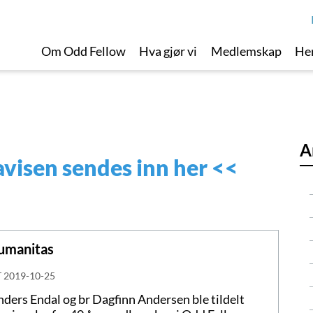
Om Odd Fellow
Hva gjør vi
Medlemskap
Her
A
avisen sendes inn her
<<
Humanitas
T
2019-10-25
ers Endal og br Dagfinn Andersen ble tildelt