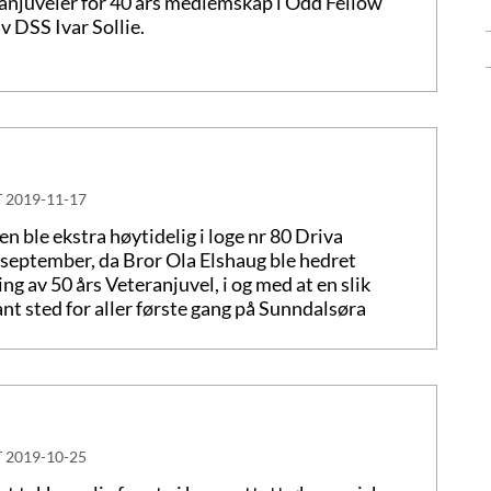
anjuveler for 40 års medlemskap i Odd Fellow
 DSS Ivar Sollie.
T
2019-11-17
n ble ekstra høytidelig i loge nr 80 Driva
 september, da Bror Ola Elshaug ble hedret
ing av 50 års Veteranjuvel, i og med at en slik
fant sted for aller første gang på Sunndalsøra
T
2019-10-25