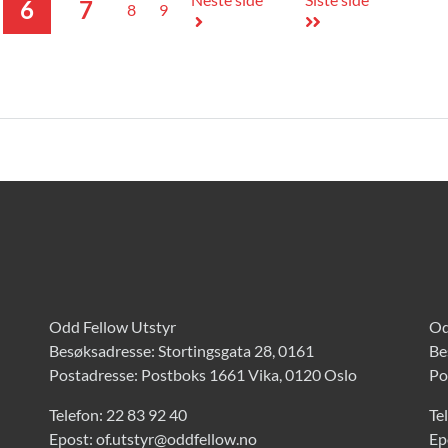
6
7
8
9
Odd Fellow Utstyr
Od
Besøksadresse: Stortingsgata 28, 0161
Be
Postadresse: Postboks 1661 Vika, 0120 Oslo
Po
Telefon:
22 83 92 40
Te
Epost:
of.utstyr@oddfellow.no
Ep