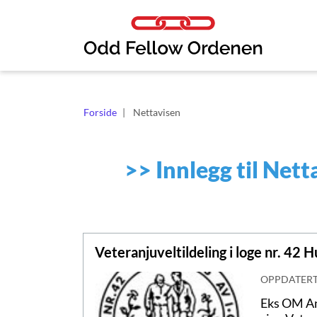
Link til innhold
Forside
Nettavisen
>>
Innlegg til Nett
Veteranjuveltildeling i loge nr. 42 
OPPDATER
Eks OM And