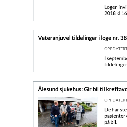
Logen invi
2018 kl 1
Veteranjuvel tildelinger i loge nr. 3
OPPDATER
I septembe
tildelinger
Ålesund sjukehus: Gir bil til kreftav
OPPDATER
De har stek
pasienter 
på bil.