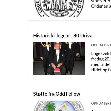
sine Veter
Ordenen av
Historisk i loge nr, 80 Driva
OPPDATER
Logekvelde
fredag 20.
med tildel
tildeling 
Støtte fra Odd Fellow
OPPDATER