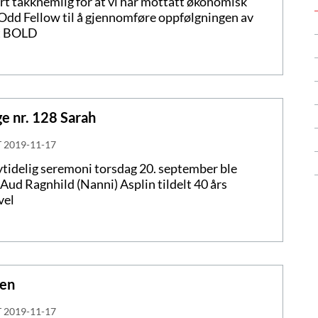
rt takknemlig for at vi har mottatt økonomisk
 Odd Fellow til å gjennomføre oppfølgningen av
t BOLD
ge nr. 128 Sarah
T
2019-11-17
tidelig seremoni torsdag 20. september ble
 Aud Ragnhild (Nanni) Asplin tildelt 40 års
vel
gen
T
2019-11-17