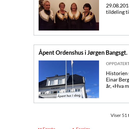
29.08.2018
tildeling 
Åpent Ordenshus i Jørgen Bangsgt.
OPPDATER
Historien 
Einar Berg
år, «Hva m
Viser 51 t
Første
Forrige