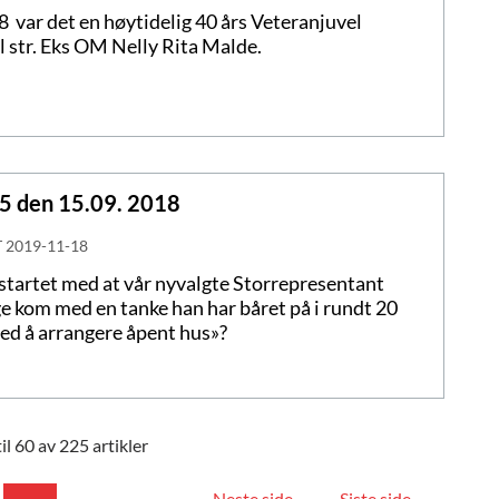
 var det en høytidelig 40 års Veteranjuvel
til str. Eks OM Nelly Rita Malde.
 5 den 15.09. 2018
T
2019-11-18
startet med at vår nyvalgte Storrepresentant
e kom med en tanke han har båret på i rundt 20
ed å arrangere åpent hus»?
il 60 av 225 artikler
Neste side
Siste side