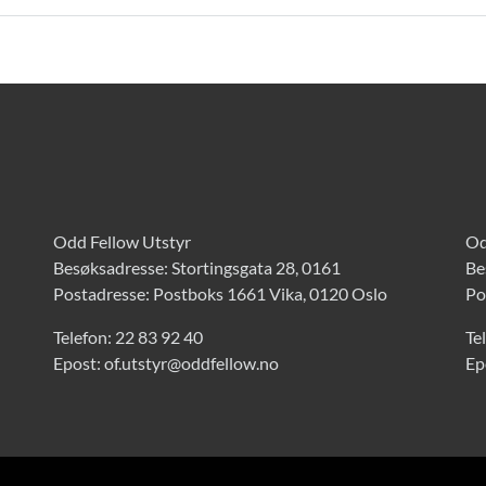
Odd Fellow Utstyr
Od
Besøksadresse: Stortingsgata 28, 0161
Be
Postadresse: Postboks 1661 Vika, 0120 Oslo
Po
Telefon:
22 83 92 40
Te
Epost:
of.utstyr@oddfellow.no
Ep