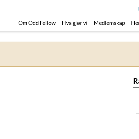
Om Odd Fellow
Hva gjør vi
Medlemskap
Her
R