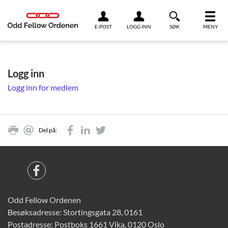
Link til innhold
E-POST
LOGG INN
SØK
MENY
Logg inn
Logg inn for medlem
Del på:
Odd Fellow Ordenen
Besøksadresse: Stortingsgata 28, 0161
Postadresse: Postboks 1661 Vika, 0120 Oslo