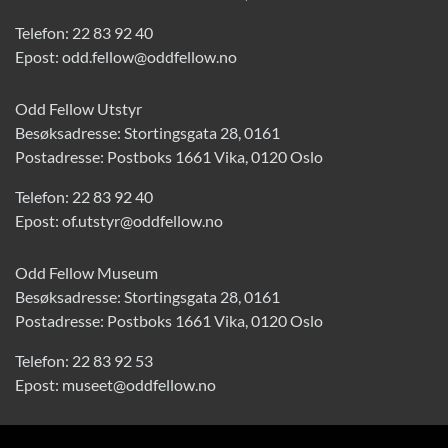
Telefon:
22 83 92 40
Epost:
odd.fellow@oddfellow.no
Odd Fellow Utstyr
Besøksadresse: Stortingsgata 28, 0161
Postadresse: Postboks 1661 Vika, 0120 Oslo
Telefon:
22 83 92 40
Epost:
of.utstyr@oddfellow.no
Odd Fellow Museum
Besøksadresse: Stortingsgata 28, 0161
Postadresse: Postboks 1661 Vika, 0120 Oslo
Telefon:
22 83 92 53
Epost:
museet@oddfellow.no