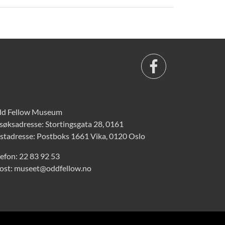
d Fellow Museum
søksadresse: Stortingsgata 28, 0161
stadresse: Postboks 1661 Vika, 0120 Oslo
lefon:
22 83 92 53
ost:
museet@oddfellow.no