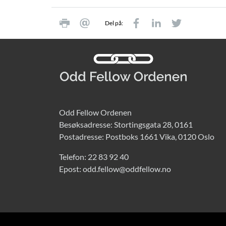
Del på:
Odd Fellow Ordenen
Besøksadresse: Stortingsgata 28, 0161
Postadresse: Postboks 1661 Vika, 0120 Oslo
Telefon:
22 83 92 40
Epost:
odd.fellow@oddfellow.no