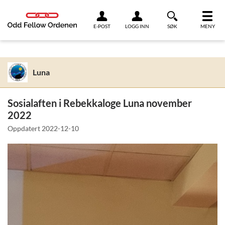
Link til innhold
E-POST
LOGG INN
SØK
MENY
Luna
Sosialaften i Rebekkaloge Luna november
2022
Oppdatert
2022-12-10