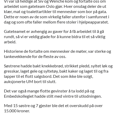
Vi var så heldige at Siv og Wenche kom og fortalte oss om
arbeidet som gateteam Oslo gjør. Hver onsdag deler de ut
klær, mat og toalettartikler til mennesker som bor på gata.
Dette er noen av de som virkelig faller utenfor i samfunnet i
dag og som ofte faller mellom flere stoler i hjelpeapparatet.
Gateteamet er avhengig av gaver for å få arbeidet til å gå
rundt, så vi er veldig glade for å kunne bidra til et så viktig
arbeid.
Historiene de fortalte om mennesker de møter, var sterke og
tankevekkende for de fleste av oss.
Søstrene hadde bakt knekkebrød, strikket pledd, syltet løk og
gresskar, laget gele og syltetøy, bakt kaker og laget til og fra
lapper til et flott salgsbord. Det som ikke ble solgt,
auksjonerte UM bort til slutt.
Det var også mange flotte gevinster å ta lodd på og
Embedskollegiet hadde stilt med vintre til utlodningen.
Med 15 søstre og 7 gjester ble det et overskudd på over
15.000 kroner.