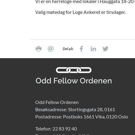
Vi er en herreloge med lokaler i Hauggata 18-20 
Valig møtedag for Loge Ankeret er tirsdager.
Del på:
Odd Fellow Ordenen
Besøksadresse: Stortingsgata 28, 0161
Postadresse: Postboks 1661 Vika, 0120 Oslo
Telefon:
22 83 92 40