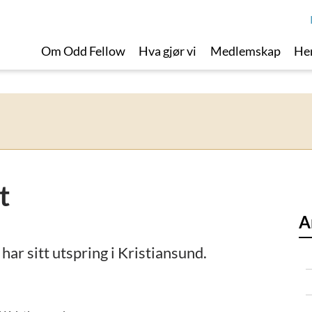
Om Odd Fellow
Hva gjør vi
Medlemskap
Her
t
A
har sitt utspring i Kristiansund.