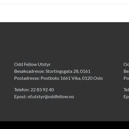
Odd Fellow Utstyr
Od
Besøksadresse: Stortingsgata 28, 0161
Be
Postadresse: Postboks 1661 Vika, 0120 Oslo
Po
Telefon:
22 83 92 40
Te
Epost:
of.utstyr@oddfellow.no
Ep