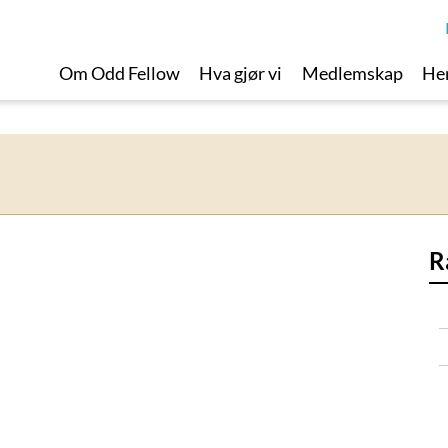
Om Odd Fellow
Hva gjør vi
Medlemskap
Her
R