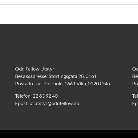
Odd Fellow Utstyr
Od
Besøksadresse: Stortingsgata 28, 0161
Be
Postadresse: Postboks 1661 Vika, 0120 Oslo
Po
Telefon:
22 83 92 40
Te
Epost:
of.utstyr@oddfellow.no
Ep