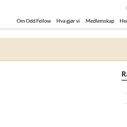
Om Odd Fellow
Hva gjør vi
Medlemskap
Her
R