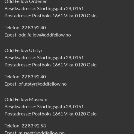
Odd Fellow Ordenen
Besøksadresse: Stortingsgata 28, 0161
Postadresse: Postboks 1661 Vika, 0120 Oslo
Telefon:
22 83 92 40
Epost:
odd.fellow@oddfellow.no
Odd Fellow Utstyr
Besøksadresse: Stortingsgata 28, 0161
Postadresse: Postboks 1661 Vika, 0120 Oslo
Telefon:
22 83 92 40
Epost:
of.utstyr@oddfellow.no
Odd Fellow Museum
Besøksadresse: Stortingsgata 28, 0161
Postadresse: Postboks 1661 Vika, 0120 Oslo
Telefon:
22 83 92 53
Epost:
museet@oddfellow.no