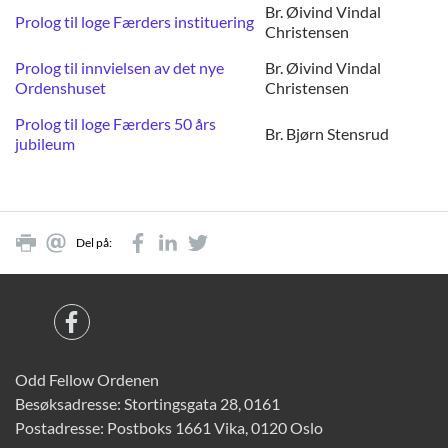
Br. Øivind Vindal
Prolog til loge Færders instituering
Christensen
Prolog til innvielsen av det nye
Br. Øivind Vindal
Ordenshuset
Christensen
Prolog til loge Færders 50 års
Br. Bjørn Stensrud
jubileum
Del på:
Odd Fellow Ordenen
Besøksadresse: Stortingsgata 28, 0161
Postadresse: Postboks 1661 Vika, 0120 Oslo