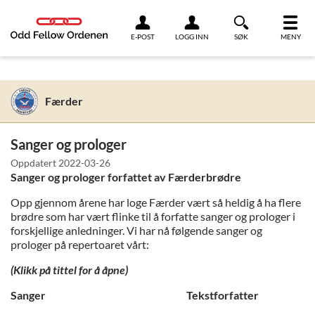
Link til innhold
E-POST
LOGG INN
SØK
MENY
Færder
Sanger og prologer
Oppdatert
2022-03-26
Sanger og prologer forfattet av Færderbrødre
Opp gjennom årene har loge Færder vært så heldig å ha flere
brødre som har vært flinke til å forfatte sanger og prologer i
forskjellige anledninger. Vi har nå følgende sanger og
prologer på repertoaret vårt:
(Klikk på tittel for å åpne)
Sanger
Tekstforfatter