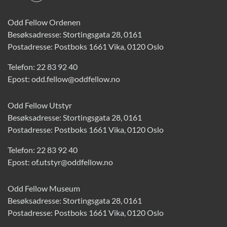
Odd Fellow Ordenen
Besøksadresse: Stortingsgata 28, 0161
Postadresse: Postboks 1661 Vika, 0120 Oslo
Telefon:
22 83 92 40
Epost:
odd.fellow@oddfellow.no
Odd Fellow Utstyr
Besøksadresse: Stortingsgata 28, 0161
Postadresse: Postboks 1661 Vika, 0120 Oslo
Telefon:
22 83 92 40
Epost:
of.utstyr@oddfellow.no
Odd Fellow Museum
Besøksadresse: Stortingsgata 28, 0161
Postadresse: Postboks 1661 Vika, 0120 Oslo