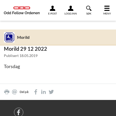
Link til innhold
E-POST
LOGG INN
SØK
MENY
Morild
Morild 29 12 2022
Publisert
18.05.2019
Torsdag
Del på: