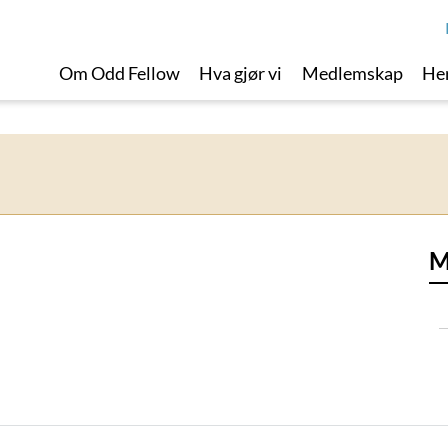
Om Odd Fellow
Hva gjør vi
Medlemskap
Her
M