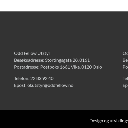
Odd Fellow Utstyr
Od
Besøksadresse: Stortingsgata 28, 0161
Be
Postadresse: Postboks 1661 Vika, 0120 Oslo
Po
Telefon:
22 83 92 40
Te
Epost:
of.utstyr@oddfellow.no
Ep
Design og utvikling