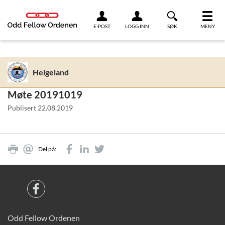
Link til innhold
E-POST
LOGG INN
SØK
MENY
Helgeland
Møte 20191019
Publisert
22.08.2019
Del på:
Odd Fellow Ordenen