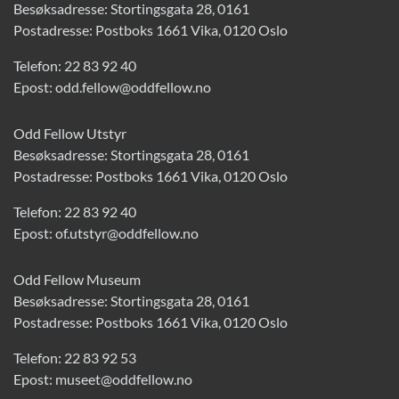
Besøksadresse: Stortingsgata 28, 0161
Postadresse: Postboks 1661 Vika, 0120 Oslo
Telefon:
22 83 92 40
Epost:
odd.fellow@oddfellow.no
Odd Fellow Utstyr
Besøksadresse: Stortingsgata 28, 0161
Postadresse: Postboks 1661 Vika, 0120 Oslo
Telefon:
22 83 92 40
Epost:
of.utstyr@oddfellow.no
Odd Fellow Museum
Besøksadresse: Stortingsgata 28, 0161
Postadresse: Postboks 1661 Vika, 0120 Oslo
Telefon:
22 83 92 53
Epost:
museet@oddfellow.no