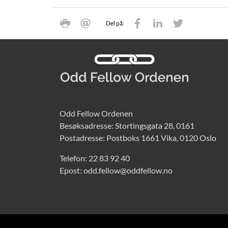
Del på:
Odd Fellow Ordenen
Besøksadresse: Stortingsgata 28, 0161
Postadresse: Postboks 1661 Vika, 0120 Oslo
Telefon:
22 83 92 40
Epost:
odd.fellow@oddfellow.no