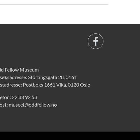
d Fellow Museum
søksadresse: Stortingsgata 28, 0161
stadresse: Postboks 1661 Vika, 0120 Oslo
lefon:
22 83 92 53
ost:
museet@oddfellow.no