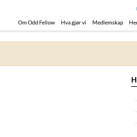
Om Odd Fellow
Hva gjør vi
Medlemskap
Her
H