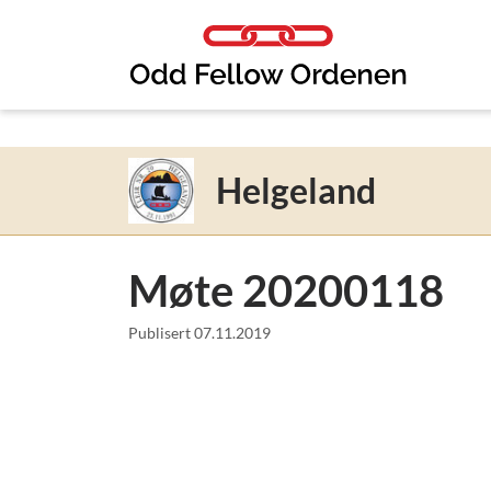
Link til innhold
Helgeland
Møte 20200118
Publisert
07.11.2019