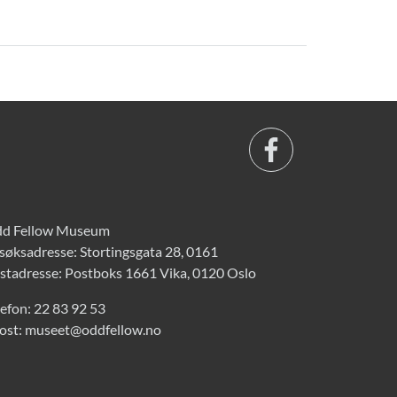
d Fellow Museum
søksadresse: Stortingsgata 28, 0161
stadresse: Postboks 1661 Vika, 0120 Oslo
lefon:
22 83 92 53
ost:
museet@oddfellow.no