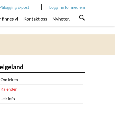
Pålogging E-post
Logg inn for medlem
 finnes vi
Kontakt oss
Nyheter.
elgeland
Om leiren
Kalender
Leir info