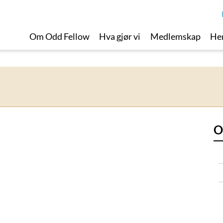
Om Odd Fellow
Hva gjør vi
Medlemskap
Her
O