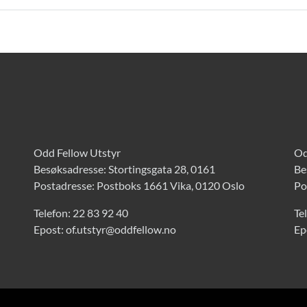
Odd Fellow Utstyr
Od
Besøksadresse: Stortingsgata 28, 0161
Be
Postadresse: Postboks 1661 Vika, 0120 Oslo
Po
Telefon:
22 83 92 40
Te
Epost:
of.utstyr@oddfellow.no
Ep