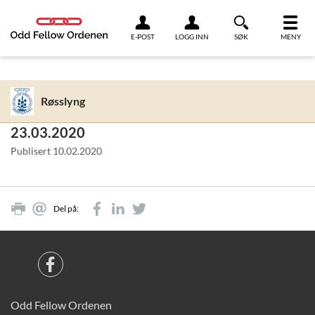
Link til innhold
E-POST
LOGG INN
SØK
MENY
Røsslyng
23.03.2020
Publisert
10.02.2020
Del på:
Odd Fellow Ordenen