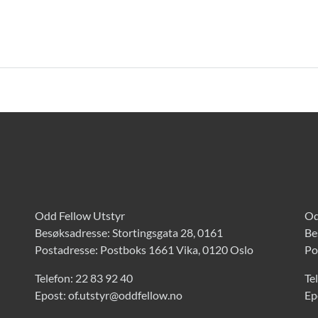
Odd Fellow Utstyr
Od
Besøksadresse: Stortingsgata 28, 0161
Be
Postadresse: Postboks 1661 Vika, 0120 Oslo
Po
Telefon:
22 83 92 40
Te
Epost:
of.utstyr@oddfellow.no
Ep