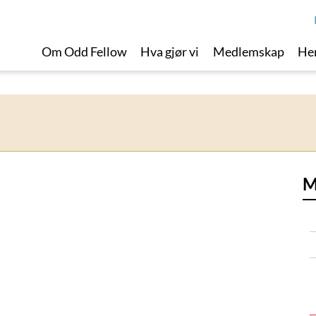
Om Odd Fellow
Hva gjør vi
Medlemskap
Her
M