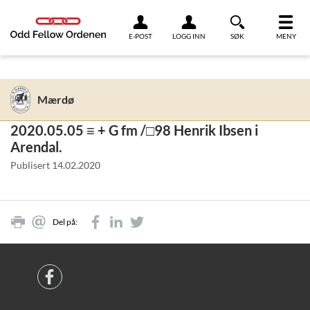
Link til innhold
E-POST
LOGG INN
SØK
MENY
Mærdø
2020.05.05 ≡ + G fm /□98 Henrik Ibsen i
Arendal.
Publisert
14.02.2020
Del på: